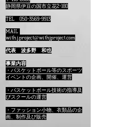
静岡県伊豆の国市立花2-180
TEL
050-3569-9913
MAIL
with.j.project@withjproject.com
代表 波多野 和也
事業内容
・バスケットボール等のスポーツ
イベントの企画、開催、運営
・バスケットボール技術の指導及
びスクールの運営
・ファッション小物、衣類品の企
画、制作及び販売