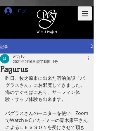
ログイン
記事
withj10
2021年9月6日
読了時間: 1分
Pagurus
昨日、牧之原市に出来た宿泊施設「パ
グラスさん」にお邪魔してきました。
海のすぐそばにあり、サーフィン体
験・サップ体験も出来ます。
パグラスさんのモニターを使い、Zoom
でWatch＆Cアカデミーの青木康平さん
によるＬＥＳＳＯＮを受けさせて頂き