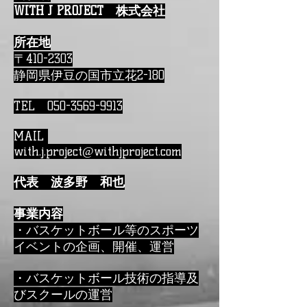
WITH J PROJECT 株式会社
所在地
〒410-2303
静岡県伊豆の国市立花2-180
TEL
050-3569-9913
MAIL
with.j.project@withjproject.com
代表 波多野 和也
事業内容
・バスケットボール等のスポーツ
イベントの企画、開催、運営
・バスケットボール技術の指導及
びスクールの運営