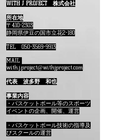
WITH J PROJECT 株式会社
所在地
〒410-2303
静岡県伊豆の国市立花2-180
TEL
050-3569-9913
MAIL
with.j.project@withjproject.com
代表 波多野 和也
事業内容
・バスケットボール等のスポーツ
イベントの企画、開催、運営
・バスケットボール技術の指導及
びスクールの運営