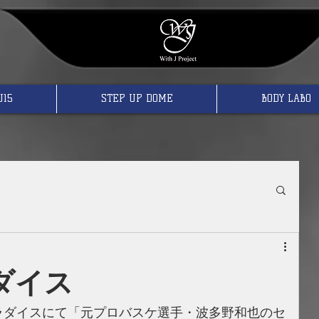
U15
STEP UP DOME
BODY LABO
ダイス
ラダイスにて「元プロバスケ選手・波多野和也のセ