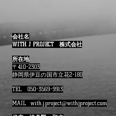
会社名
WITH J PROJECT 株式会社
所在地
〒410-2303
静岡県伊豆の国市立花2-180
TEL 050-3569-9913
MAIL
with.j.project@withjproject.com