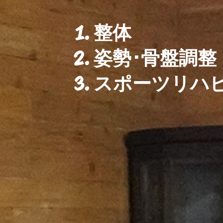
​整体
姿勢･骨盤調整
スポーツリハ