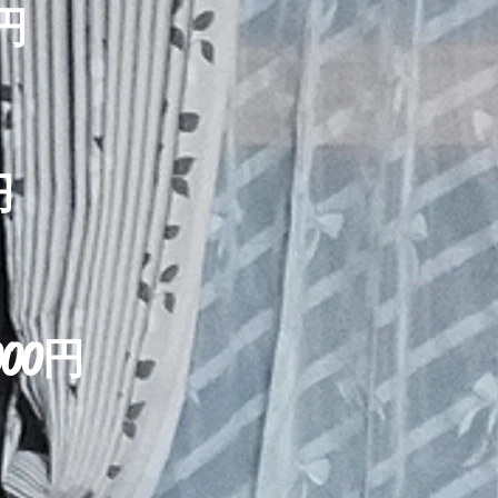
0円
​
円
）
00円