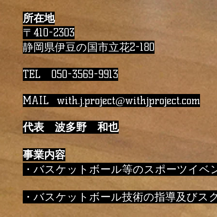
所在地
〒410-2303
静岡県伊豆の国市立花2-180
TEL 050-3569-9913
MAIL
with.j.project@withjproject.com
代表 波多野 和也
事業内容
・バスケットボール等のスポーツイベ
・バスケットボール技術の指導及びス