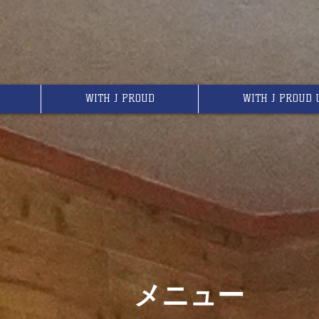
WITH J PROUD
WITH J PROUD 
メニュー​