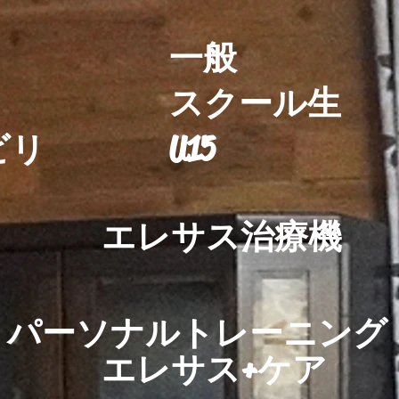
​ 一般 400
​ スクール生 3
​ U15 20
ビリ
エレサス治療機
100
パーソナルトレーニング
エレサス+ケア +
​