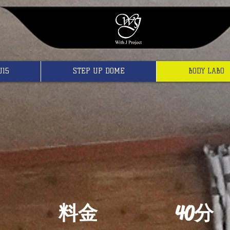
U15
STEP UP DOME
BODY LABO
料金​ 40分