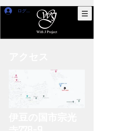
ログイン
アクセス
🏠
​伊豆の国市宗光
寺778-9