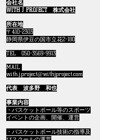
会社名
WITH J PROJECT 株式会社
所在地
〒410-2303
静岡県伊豆の国市立花2-180
TEL
050-3569-9913
MAIL
with.j.project@withjproject.com
代表 波多野 和也
事業内容
・バスケットボール等のスポーツ
イベントの企画、開催、運営
・バスケットボール技術の指導及
びスクールの運営